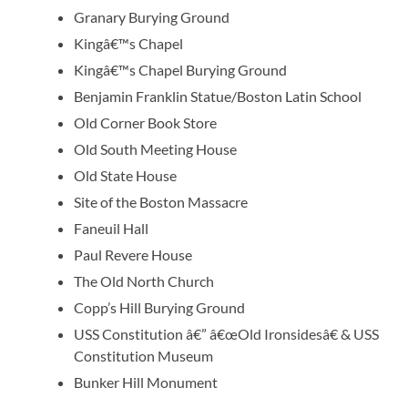
Granary Burying Ground
Kingâ€™s Chapel
Kingâ€™s Chapel Burying Ground
Benjamin Franklin Statue/Boston Latin School
Old Corner Book Store
Old South Meeting House
Old State House
Site of the Boston Massacre
Faneuil Hall
Paul Revere House
The Old North Church
Copp’s Hill Burying Ground
USS Constitution â€” â€œOld Ironsidesâ€ & USS
Constitution Museum
Bunker Hill Monument