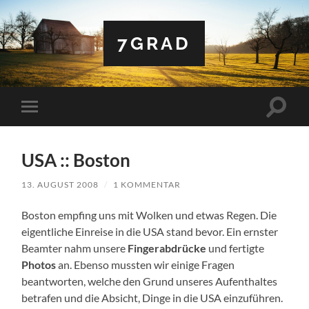
7GRAD
Suchfe
Mobile-
ein-/a
Menü
ein-/ausblenden
USA :: Boston
13. AUGUST 2008
/
1 KOMMENTAR
Boston empfing uns mit Wolken und etwas Regen. Die
eigentliche Einreise in die USA stand bevor. Ein ernster
Beamter nahm unsere
Fingerabdrücke
und fertigte
Photos
an. Ebenso mussten wir einige Fragen
beantworten, welche den Grund unseres Aufenthaltes
betrafen und die Absicht, Dinge in die USA einzuführen.