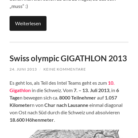
„muss“ :)
Weiterlesen
Swiss olympic GIGATHLON 2013
24. JUNI 2013
/
KEINE KOMMENTARE
Es geht los, als Teil des Intel Teams geht es zum
10.
Gigathlon
in die Schweiz. Vom
7. – 13. Juli 2013
, in
6
Tage
n bewegen sich ca.
8000 Teilnehmer
auf
1.057
Kilometer
n von
Chur nach Lausanne
einmal diagonal
von Ost nach Süd durch die Schweiz und absolvieren
18.600 Höhenmeter
.