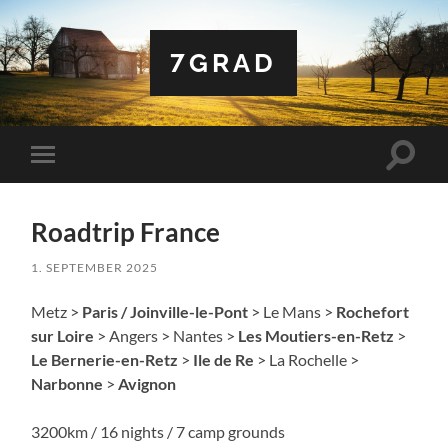
7GRAD
Suchfe
Mobile-
ein-/a
Menü
ein-/ausblenden
Roadtrip France
1. SEPTEMBER 2025
Metz >
Paris / Joinville-le-Pont
> Le Mans >
Rochefort
sur Loire
> Angers > Nantes >
Les Moutiers-en-Retz
>
Le Bernerie-en-Retz
>
Ile de Re
> La Rochelle >
Narbonne
>
Avignon
3200km / 16 nights / 7 camp grounds