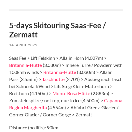
5-days Skitouring Saas-Fee /
Zermatt
14. APRIL 2025
Saas Fee > Lift Felskinn > Allalin Horn (4.027m) >
Britannia-Hütte
(3.030m) > Innere Turre / Powdern with
100kmh winds >
Britannia-Hütte
(3.030m) > Allalin
Pass (3.556m) >
Täschhütte
(2.701) > Abstieg nach Täsch
bei Schneefall/Wind > Lift Steg/Klein-Matterhorn >
Breithorn (4.160m) >
Monte Rosa Hütte
(2.883m) >
Zumsteinspitze / not top, due to ice (4.500m) >
Capanna
Regina Margherita
(4.554m) > Abfahrt Grenz-Glacier /
Gorner Glacier / Gorner Gorge > Zermatt
Distance (no lifts): 90km