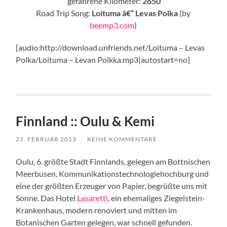
gefahrene Kilometer:
2650
Road Trip Song:
Loituma â€“ Levas Polka
(by
beemp3.com
)
[audio:http://download.unfriends.net/Loituma – Levas
Polka/Loituma – Levan Polkka.mp3|autostart=no]
Finnland :: Oulu & Kemi
27. FEBRUAR 2013
/
KEINE KOMMENTARE
Oulu, 6. größte Stadt Finnlands, gelegen am Bottnischen
Meerbusen, Kommunikationstechnologiehochburg und
eine der größten Erzeuger von Papier, begrüßte uns mit
Sonne. Das Hotel
Lasaretti
, ein ehemaliges Ziegelstein-
Krankenhaus, modern renoviert und mitten im
Botanischen Garten gelegen, war schnell gefunden.